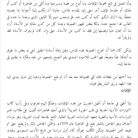
بدأنا العمل في تتبع مجموعة المؤلفات وما أبدع من قصة ومسرحية وما ألقى من محاضرة أو كتب أو
مقالة, أو مقدمة لمؤلف آخر سعى إليه ليقدمه للناس, حاولنا أن يكتب إلينا أخواننا بما يجدونه
متعلقًا بهذا الرائد الكبير كتبه أو كتب عنه, فلم يستجب منهم إلّا القليل, الذي وجدنا ما عنده في
الغالب قد اجتمع عندنا, ولكنا بعض ظهور المجموعة وجدنا كل من كتب مقالة عن الأستاذ أراد
منا أن نبحث عنها ونضمها إلى مجلد ما كتب عن الأستاذ, حتى وإن كان لم يعرف الأستاذ قط
ولم يقرأ له.
ولكن كان همنا أن نخرج المجموعة هذه للناس, وقبل وفاة أستاذنا الجليل لنفي له بعض ما طوق
به أعناقنا علمًا ونصحًا, فهو المحب لتلاميذه المسدي لهم النصح, يمنحهم من علمه وفكره ما بظنهم في
حاجة إليه.
وما أجملها من لحظات تلك التي قضيناها معه بعد أن تم طبع المجموعة وذهبنا إلى منزله نهدي إليه
هذا الجهد ونرى البشر يعلو محياه.
المؤلفات
ولا أظني في حاجة أن أطيل الحديث عن هذه المؤلفات, وجلكم اليوم تعرفونها وعلى رأسها كتاب
“التيارات الأدبية الحديثة في قلب الجزيرة العربية” والذي أصله محاضرات ألقيت على طلاب قسم
الدراسات الأدبية واللغوية بمعهد الدراسات العربية العالية, التابع لجامعة الدول العربية, وهو جزءان
أحدهما وهو الخاص بالشعر طبع في القاهرة عام 1959م, والثاني الخاص بالنثر ولم يطبع حتى تم
طبعه ضمن المجموعة, ولكن الكتاب بجرأئه كان أول دراسة عن تاريخ الأدب السعودي ونقده,
وظل المرجع للدراسات النقدية لكل البحوث التي صدرت بعده عن الأدب السعودي, وحتى