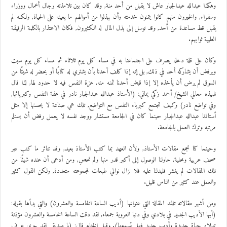
وهكذا عبدالله عبدالجبار عاش لا يقبل من أحد منة, وقد كان بين تلامذته رجال أعمال ووزراء
وسفراء, والخيرون منهم كانوا يتمنون خدمته وأن يبذلوا من أموالهم ما يعينه على الحياة, ولكنه لم
يقبل قط مساعدة من أحد, وقد توسل إلى بذل المال له الكثيرون, فكان الاعتذار بالكلمة الرقيقة
الطيبة ثوابهم.
وكان على قلة دخله يصرف على اجتماعنا به في مساء كل يوم ثلاثاء ثم مساء كل يوم سبت
ويرفض أن يشاركه أحد في ذلك, بل إنه إذا كلف أحدنا بأن يشتري له كتابًا أو يحضر له شيئًا من
السوق لم يرض أن يأخذه إلا إذا قبض أحدنا ثمنه منه, عزة النفس فيه لا حدود لها, لذا قال
تلميذه معالي الشيخ/ أحمد زكي يماني: (الأستاذ عبدالله عبدالجبار نادر في عفة النفس وكبريائها,
وفي تواضع نادر) وكيف تجتمع كبرياء النفس مع التواضع, تلك هي صناعة لا يحسنها إلا مثل
أستاذنا عبدالله عبدالجبار حينما كان في الجامعة مستشار ووجد نفسه لا يعمل رفض أن يستلم
مرتبه وترك العمل بالجامعة.
وحينما كنا نجمع مقالات الأستاذ, ولأن العهد بما كتب الأستاذ بعيد, وقد تناثر ما كتب عبر
صحف عربية ومحلية, حاولنا الوصول إلى أكبر قدر منها ولم نحصِ, ومن أدعى أن عنده شيئًا من
تلك المقالات لم ينشر فليدلنا عليه فلا نزال نوالي طبعات لمجموعته متعددة, ولكن القول كثير
والعمل عند كثير من الناس قليل.
ومن أشهر مقالاته تلك المقالة التي عنوانها (أديب الساعة الخامسة والعشرون) والتي بدأها بقوله:
(أيها الأديب الجديد في بلادي وفي دنيا العروبة جمعاء, لقد دقت الساعة الخامسة والعشرون مؤذنة
بميلاد حياة جديدة وأدب جديد فهل تسمعها). وقبل الختام قال: (يا صديقي لقد جرى عرف