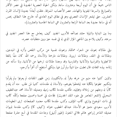
الناس جميعًا على أن اليوم أربعة وعشرون ساعة, ولكن الحياة العصرية الجديدة في عصر الأقمار
والصواريخ والسرعة الجنونية واللهات, عصر الأعصاب الممزقة, خلقت أبعادًا جديدة لإنسان القرن
العشرين, حتى ليشعر الإنسان العصري وهو في نطاق اليوم العادي أنه خارج هذا النطاق, يحس
أنه في ساعة جديدة بعد الساعة الرابعة والعشرون هي الساعة الخامسة والعشرون).
وما بين البداية والنهاية حشد نصائحه للأديب الجديد كيف يتعامل مع هذا العصر الجديد في
سرعته, وكيف يلاءم بين الماضي المؤثر الذي له في نفسه حيز وبين متطلبات عصره.
وفي مقالاته بحوث عن شعراء عمالقة, وبحوث نفسية عن مركب النقص وأثره في المبدعين,
ومقالات في النقد, ومقالات تربوية, ومقالات مترجمة والأستاذ يرحمه الله كان ملمًا باللغة
الانجليزية والفرنسية والألمانية والفارسية وقد وجدنا مقالات ترجمها عن الألمانية, ولما سألته عن
إلمامه بهذه اللغات قال تعلمت منها شيئًا ولم أبرز فيها, ولكني أستطيع أن أقرأ وأترجم.
والذين كتبوا عنه منهم من عرفه وقرأ له, والكثيرون زمن ظهور الملفات لم يعرفوا ولم يقرأوا
ولكنهم تطوعوا بالكتابة عنه ليلتحقوا بغيرهم. والأستاذ له مقدمات كتبها لمن طلب منه أن يقدم
كتابًا له وجلهم من زملائه ومجايليه, فكتب مقدمة لكتاب زميله وصديقه الأستاذ محمد عبداللطيف
السحرتي (الشعر المعاصر على ضوء النقد الحديث) فجاءت في خمسة وخمسين صفحة وكأنه كتاب
في ذات الموضوع يوازي كتاب المؤلف, وكتب مقدمة لكتاب معدود الصفحات ثرى المعلومات
لأديب سعودي متميز هو الأستاذ عبدالله الخطيب عنوانه (كيف كنا) وكتب مقدمة لديوان
صديقه الشاعر إبراهيم هاشم فلالي المعنون (طيور أبابيل) وجاءت المقدمة في تسع عشرة صفحة