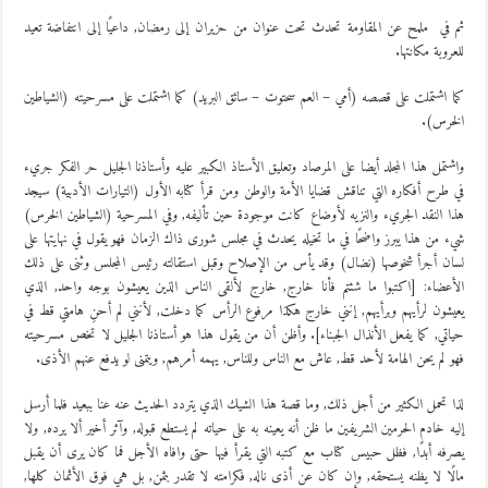
ثم في ملمح عن المقاومة تحدث تحت عنوان من حزيران إلى رمضان, داعيًا إلى انتفاضة تعيد
للعروبة مكانتها.
كما اشتملت على قصصه (أمي – العم سحتوت – سائق البريد) كما اشتملت على مسرحيته (الشياطين
الخرس).
واشتمل هذا المجلد أيضا على المرصاد وتعليق الأستاذ الكبير عليه وأستاذنا الجليل حر الفكر جريء
في طرح أفكاره التي تناقش قضايا الأمة والوطن ومن قرأ كتابه الأول (التيارات الأدبية) سيجد
هذا النقد الجريء والنزيه لأوضاع كانت موجودة حين تأليفه, وفي المسرحية (الشياطين الخرس)
شيء من هذا يبرز واضحًا في ما تخيله يحدث في مجلس شورى ذاك الزمان فهو يقول في نهايتها على
لسان أجرأ شخوصها (نضال) وقد يأس من الإصلاح وقبل استقالته رئيس المجلس وثنى على ذلك
الأعضاء: [اكتبوا ما شئتم فأنا خارج, خارج لألقى الناس الذين يعيشون بوجه واحد, الذي
يعيشون لرأيهم وبرأيهم, إنني خارج هكذا مرفوع الرأس كما دخلت, لأنني لم أحنِ هامتي قط في
حياتي, كما يفعل الأنذال الجبناء]. وأظن أن من يقول هذا هو أستاذنا الجليل لا تخص مسرحيته
فهو لم يحن الهامة لأحد قط, عاش مع الناس وللناس, يهمه أمرهم, ويتمنى لو يدفع عنهم الأذى.
لذا تحمل الكثير من أجل ذلك, وما قصة هذا الشيك الذي يتردد الحديث عنه عنا ببعيد فلما أرسل
إليه خادم الحرمين الشريفين ما ظن أنه يعينه به على حياته لم يستطع قبوله, وآثر أخير ألا يرده, ولا
يصرفه أبدًا, فظل حبيس كتاب مع كتبه التي يقرأ فيها حتى وافاه الأجل فما كان يرى أن يقبل
مالًا لا يظنه يستحقه, وإن كان عن أذى ناله, فكرامته لا تقدر بثمن, بل هي فوق الأثمان كلها,