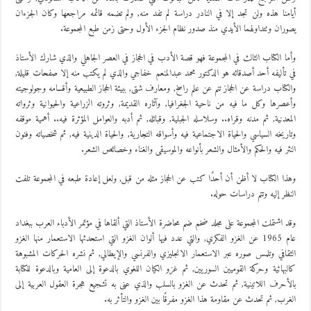
أيامنا هذه ولن تجد إلا في النادر دراسة لم تفد منه, ولم تضمه قائمه مراجعها وكان الجزءان
يصوران وتتداولهما الأيدي منذ صدور نظام الجزء الأول وحتى زمن طبع المجموعة.
وأما الكتاب الثالث في المجموعة فهو قصة الأدب في الحجاز في العصر الجاهلي والذي شارك الأستاذ
في تأليفه أحد أصدقائه هو الدكتور محمد عبدالمنعم خفاجي والذي لم يكتب منه إلا صفحات قليلة,
والكتاب دراسة عن الحجاز تنم عن علم راسخ, ومعارف شتى, ببيئة الحجاز الطبيعية وأقسامه وجولوجيته
وأعصرها وكل ما فيه من ناحية الجغرافيا, وآثاره القديمة, وثروته الزراعية والحيوانية وثرواته
المعدنية, ثم مدنه وقراه.. وسلاسله الجبلية, وقبائله, ثم أدبه والعوامل المؤثرة فيه.. أهمية موقفه
وتاريخه السياسي والحياة الاجتماعية فيه وأسواقه التجارية, والحياة الدينية فيه, ثم شخصياته وفنون
النثر فيه والحكم والأمثال والشعر بأنواعه والموسيقى والغناء وخصائص الشعر.
وهذا الكتاب لا أظن أن أحدًا كتب عن الحجاز مثله من قبل, ولعل إعادة طبعه في المجموعة تلفت
النظر إليه وتتم دراسات حوله.
وقد اشتملت المجموعة على مجلد ضخم ضم محاضرة الأستاذ التي ألقاها في مؤتمر الأدباء العرب ببغداد
عام 1965 عن الغزو الفكري, والتي عدد فيها ألوان الغزو التي استحدثها الاستعمار منها الغزو
الثقافي وتلمس صوره عبر الاستعمار الانجليزي والفرنسي والإيطالي, ثم نشره الحركات المشبوهة
كالبهائية وحركة القوميين السوريين, ثم غزو الكيان اللغوي بالدعوة إلى العامية وبالدعوة للكتابة
بالأحرف اللاتينية, ثم تحدث عن الغزو بالسلب والذي عنى به تشجيع هجرة العقول العربية إلى
الغرب, ثم تحدث عن مقاومة هذا الغزو مفرقًا بين الغزو والتأثر به.