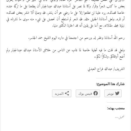
بعض ما كتب شعرًا ونثرًا, وكنا لما نصر على أستاذنا عبدالله عبدالجبار أن يطلعنا على ما تركه عنده
خاصة قصائده, يرد علينا لن تطلعوا إلا على ما رضي هو أن ينشر, فله وصايا ألا تنشر بعض قصائده
أو نثره, ولعل أستاذنا الجليل مثله, فله شعر لم نستطع أن نحصل على شيء منه سوى ما نشرناه في
نهاية مجلد مقالاته, مع أننا على يقين أنه قد اخترنا الكثير منها.
رحم الله أستاذنا وغفر له, ورحم من اجتمعنا في داره اليوم الشيخ حمد الجاسر.
ولعلي قد قلت ما فيه تجلية خاصة لما غاب عن الناس من خلائق الأستاذ عبدالله عبدالجبار ولم
أضع أوقاتكم, وشكرًا لكم..
الشريف/ عبدالله فراج العبدلي
شارك هذا الموضوع:
تويتر
فيس بوك
المزيد
معجب بهذه:
تحميل...