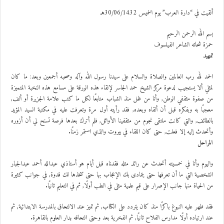
ألقيت في “دارة العرب” يوم الخميس 30/06/1432هـ
بسم الله الرحمن الرحيم
حمزة شحاته الشاعر الفيلسوف
تمهيد
الحمد لله رب العالمين والصلاة والسلام على سيدنا رسول الله وآله وصحبه أجمعين وبعد: ما كان
لمثلي ألا يستجيب لدعوة مركز الشيخ حمد الجاسر لإلقاء هذه الورقة على مسامع هذه النخبة المتميزة
من صفوة مثقفي الوطن, وأنا من ظل منذ الشباب متابعًا لكل ما كتب علامة الجزيرة أو ألف,
معجبًا به وبفكره قبل أن ألقاه وبعده, فقد رأيته أول مرة وتعرفت عليه في مكتبة السيد المؤيد
بالطائف, والتي كانت ملتقى نجوم من مثقفينا الأوائل, فلم أترك بعدها فرصة تسنح لي أن أزوره
وأتحدث إليه إلا فعلت, حتى كان اللقاء في بيروت والذي استمر زمنًا.
المراحل
واليوم وأنا في خمسيته أتحدث عن رائد مثله فقدناه قبل أيام هو أستاذي عبدالله أحمد عبدالجبار
الشخصية التي ما أن تعرفها حتى يتمادى بك الإعجاب بها حتى تتخذها لك قدوة, في جوانب كثيرة
من الحياة منها جانب الإصرار على قيم علمية مثلى في الطب أولًا, ثم في التعليم ثانيًا.
فقد ظهر عليه النبوغ باكرًا منذ كان يتردد على الكتاب, ثم تميز عند الالتحاق بالمدرسة الابتدائية, ثم
عند ارتياده أولًا مدارس الفلاح ثانيًا, ثم الفخرية بعد وحتى التحاقه بدار العلوم بالقاهرة.