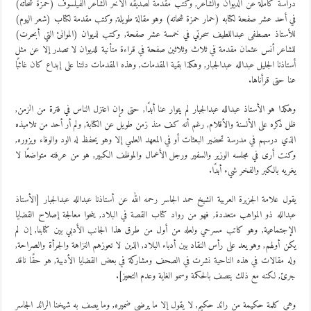
دراسة كاملة عن الديوان والشاعر, وكتب مقدمة لصديقه الآخر الشاعر الفيلسوف (حمزة شحاته)
في أحد عشر صفحة لكتابه (حمار حمزة شحاته) وهو مقالة طويلة, وكتب مقدمة لكتاب (شعر اليوم)
للأستاذ مصطفى عبداللطيف سحرتي في خمسة عشر صفحة, وكتب لديوان (الموانئ التي أبحرت)
للشاعر أنس عثمان مقدمة في ثلاث وثلاثين صفحة في قراءة متأنية للديوان لا تصدر إلا عن مثل
أستاذنا الجليل عبدالله عبدالجبار, وهكذا بقية المقدمات, وهذه المقدمات دلتنا على إبداع كان غائبًا
عنا حتى قرأناها.
وهكذا هو الأستاذ عبدالله عبدالجبار لم يتوار عنا أبدًا, حتى وإن اعتزل الناس في فترة من الزمن,
ظل ذكره على الألسنة والأقلام, رغم أنه كف منذ زمن طويل عن الكتابة, ولم أر أحد من تلاميذه
الذي درسهم في مدرسة تحضير البعثات أو في المعهد العلمي إلا وهو يحفظ له الود والوفاء ويزوره,
وكنت أرى في مجلسه الوزير والسفير ورجل الأعمال والموظف الكبير, هو من عرفته متواضعًا لا
يغريه بالكبر والفخر شيء أبدًا.
يقول علامة الجزيرة العربية الشيخ حمد الجاسر رحمه الله عن أستاذنا عبدالله عبدالجبار [الأستاذ
عبدالله ذو المواهب متعددة, فهو من رواد كتاب القصة في البلاد, ينحوا معالجة إصلاح القضايا
الإجتماعية, وهو كاتب مسرحي ولعله من أول من طرق هذا الجانب الأدبي بين كتابنا, إن لم
يكن أولهم, وهو يعد على رأس النقاد بين أدباء البلاد, الذين لا تعوزهم النزاهة والجرأة والصراحة,
وله مقالات في هذه الناحية نشرت في الصحف ومشاركة في بعض القضايا الأدبية, هو حقًا ناقد
جرئ, لكنه مع ذلك يتصف بالحكمة وسمو الغاية وعدم التحيز].
وهي كلمة حكيمة من رائد حكيم, لا يقول إلا ما يرضي ضميره, وما يصف به شيخنا الرائد الجاسر