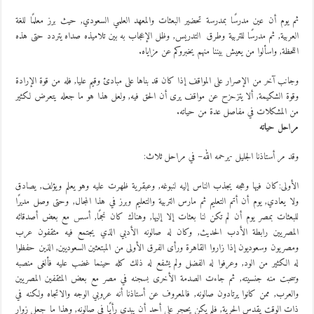
ثم يوم أن عين مدرسًا بمدرسة تحضير البعثات والمعهد العلمي السعودي, حيث برز معلمًا للغة
العربية, ثم مدرسًا للتربية وطرق التدريس, وظل الإعجاب به بين تلاميذه صداه يتردد حتى هذه
اللحظة, واسألوا من يعيش بيننا منهم يخبروكم عن مزاياه.
وجانب آخر من الإصرار على المواقف إذا كان قد بناها على مبادئ وقيم عليا, فله من قوة الإرادة
وقوة الشكيمة, ألا يتزحزح عن مواقف يرى أن الحق فيه, ولعل هذا هو ما جعله يتعرض لكثير
من المشكلات في مفاصل عدة من حياته.
مراحل حياته
وقد مر أستاذنا الجليل -يرحمه الله– في مراحل ثلاث:
الأولى:كان فيها وهجه يجذب الناس إليه لنبوغه, وعبقرية ظهرت عليه وهو يعلم ويؤلف, يصادق
ولا يعادي, يوم أن أتم التعليم ثم مارس التربية والتعليم وبرز في هذا المجال, وحتى وصل مديرًا
للبعثات بمصر يوم أن لم تكن لنا بعثات إلا إليها, وهناك كان نجمًا, أسس مع بعض أصدقائه
المصريين رابطة الأدب الحديث, وكان له صالونه الأدبي الذي يجتمع فيه مثقفون عرب
ومصريون وسعوديون إذا زاروا القاهرة ورأى الفرق الأولى من المبتعثين السعوديين, الذين حفظوا
له الكثير من الود, وعرفوا له الفضل ولم يشفع له ذلك كله حينما غضب عليه فألغى منصبه
وسحبت منه جنسيته, ثم جاءت الصدمة الأخرى بسجنه في مصر مع بعض المثقفين المصريين
والعرب, ممن كانوا يرتادون صالونه, فالمعروف عن أستاذنا أنه عروبي الوجه والاتجاه ولكنه في
ذات الوقت يقدس الحرية, فلم يكن يحجر على أحد أن يبدي رأيًا في صالونه, وهذا ما جعل زوار