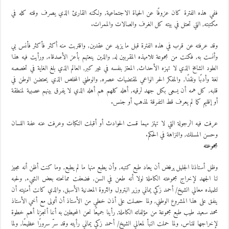
ففي هذه الفترة كان عزوفًا عن الحياة الاجتماعية, ولكنه القارئ الذي يصرف وقته كله في
مكتبته, التي تحتل في بيته كل الغرف والصالات والممرات.
وقد عرفته عن قرب في هذه الفترة قبل ما يزيد عن عقدين, واقتربت منه أكثر فأكثر فأنس بي
وأنست به, فكنت من مجموعة تلاميذه المقربين له, والذين ينعتهم بأعز الأصدقاء, ورأيت فيه هذا
الطود الشامخ الذي لا تهزه الأحداث, المعتز بنفسه في غير كبر, العالم الذي بلغ الغاية في تخصصه
لغة وأدبًا ونقدًا, والمفكر الحر الواعي لمقتضيات عصره, والوطني المخلص الذي يحتضن الوطن في
قلبه, كل همه أن يسعى بكل جهد لرقيه, أهله كلهم هم أهله الذي لا يفرق بينهم عصبية لمنطقة
أو إقليم كما لم يعرف قط التفرقة لمذهب أو جنس.
عرفت فيه الرجولة التي لا تهتز مهما قست الحوادث أو أقبلت النكبات وعرفت عنه عفة اللسان
وحسن المسلك, والنزاهة في الحكم.
مجموعته
وظل أستاذنا الجليل يرفض أن يعاد طبع كتبه, وأن يطبع منها ما لم يطبع, وما كنت أظن أنه مجيز
لنا الجهد لإخراج مجموعته الكاملة لولا أنه طعن في السن, فضعفت ممانحته بعض الشيء, ولحبه
لتلميذه معالي الشيخ/ أحمد زكي يماني وزير البترول والثروة المعدنية الأسبق, والذي كانت أمنيته أن
ينفق على هذا المشروع الوطني, ولما حصلت على أذن خطي من الأستاذ أن أتولى مع أخي الأستاذ
محمد سعيد طيب طبع مجموعة من مؤلفاته الكاملة, رأينا جميعًا نحن المحيطين به أننا أنجزنا أهم خطوة
لإخراجها للناس, ولما حملت النبأ لمعالي الشيخ/ أحمد زكي يماني رأيته وقد سرّ سرورًا عظيمًا, ولما