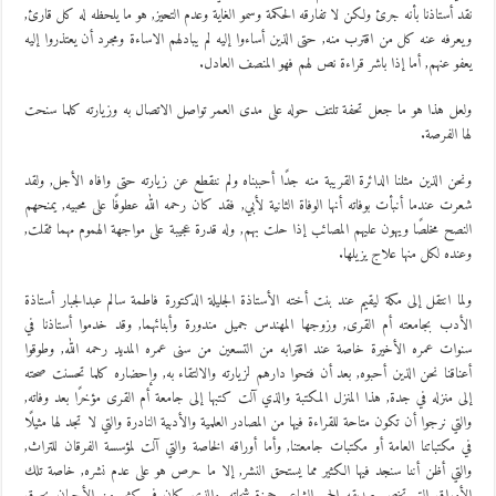
نقد أستاذنا بأنه جرئ ولكن لا تفارقه الحكمة وسمو الغاية وعدم التحيز, هو ما يلحظه له كل قارئ,
ويعرفه عنه كل من اقترب منه, حتى الذين أساءوا إليه لم يبادلهم الاساءة ومجرد أن يعتذروا إليه
يعفو عنهم, أما إذا باشر قراءة نص لهم فهو المنصف العادل.
ولعل هذا هو ما جعل تحفة تلتف حوله على مدى العمر تواصل الاتصال به وزيارته كلما سنحت
لها الفرصة.
ونحن الذين مثلنا الدائرة القريبة منه جدًا أحببناه ولم ننقطع عن زيارته حتى وافاه الأجل, ولقد
شعرت عندما أنبأت بوفاته أنها الوفاة الثانية لأبي, فقد كان رحمه الله عطوفًا على محبيه, يمنحهم
النصح مخلصًا ويهون عليهم المصائب إذا حلت بهم, وله قدرة عجيبة على مواجهة الهموم مهما ثقلت,
وعنده لكل منها علاج يزيلها.
ولما انتقل إلى مكة ليقيم عند بنت أخته الأستاذة الجليلة الدكتورة فاطمة سالم عبدالجبار أستاذة
الأدب بجامعته أم القرى, وزوجها المهندس جميل مندورة وأبنائهما, وقد خدموا أستاذنا في
سنوات عمره الأخيرة خاصة عند اقترابه من التسعين من سنى عمره المديد رحمه الله, وطوقوا
أعناقنا نحن الذين أحبوه, بعد أن فتحوا دارهم لزيارته والالتقاء به, وإحضاره كلما تحسنت صحته
إلى منزله في جدة, هذا المنزل المكتبة والذي آلت كتبها إلى جامعة أم القرى مؤخرًا بعد وفاته,
والتي نرجوا أن تكون متاحة للقراءة فيها من المصادر العلمية والأدبية النادرة والتي لا تجد لها مثيلًا
في مكتباتنا العامة أو مكتبات جامعتنا, وأما أوراقه الخاصة والتي آلت لمؤسسة الفرقان للتراث,
والتي أظن أننا سنجد فيها الكثير مما يستحق النشر, إلا ما حرص هو على عدم نشره, خاصة تلك
الأوراق التي تخص صديقه الحميم الشاعر حمزة شحاته, والذي كان في كثير من الأحيان يحرق