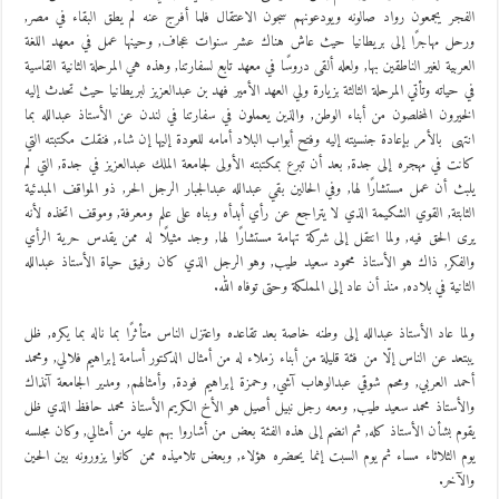
الفجر يجمعون رواد صالونه ويودعونهم سجون الاعتقال فلما أفرج عنه لم يطق البقاء في مصر,
ورحل مهاجرًا إلى بريطانيا حيث عاش هناك عشر سنوات عجاف, وحينها عمل في معهد اللغة
العربية لغير الناطقين بها, ولعله ألقى دروسًا في معهد تابع لسفارتنا, وهذه هي المرحلة الثانية القاسية
في حياته وتأتي المرحلة الثالثة بزيارة ولي العهد الأمير فهد بن عبدالعزيز لبريطانيا حيث تحدث إليه
الخيرون المخلصون من أبناء الوطن, والذين يعملون في سفارتنا في لندن عن الأستاذ عبدالله بما
انتهى بالأمر بإعادة جنسيته إليه وفتح أبواب البلاد أمامه للعودة إليها إن شاء, فنقلت مكتبته التي
كانت في مهجره إلى جدة, بعد أن تبرع بمكتبته الأولى لجامعة الملك عبدالعزيز في جدة, التي لم
يلبث أن عمل مستشارًا لها, وفي الحالين بقي عبدالله عبدالجبار الرجل الحر, ذو المواقف المبدئية
الثابتة, القوي الشكيمة الذي لا يتراجع عن رأي أبدأه وبناه على علم ومعرفة, وموقف اتخذه لأنه
يرى الحق فيه, ولما انتقل إلى شركة تهامة مستشارًا لها, وجد مثيلًا له ممن يقدس حرية الرأي
والفكر, ذاك هو الأستاذ محمود سعيد طيب, وهو الرجل الذي كان رفيق حياة الأستاذ عبدالله
الثانية في بلاده, منذ أن عاد إلى المملكة وحتى توفاه الله.
ولما عاد الأستاذ عبدالله إلى وطنه خاصة بعد تقاعده واعتزل الناس متأثرًا بما ناله بما يكره, ظل
يبتعد عن الناس إلّا من فئة قليلة من أبناء زملاء له من أمثال الدكتور أسامة إبراهيم فلالي, ومحمد
أحمد العربي, ومحم شوقي عبدالوهاب آشي, وحمزة إبراهيم فودة, وأمثالهم, ومدير الجامعة آنذاك
والأستاذ محمد سعيد طيب, ومعه رجل نبيل أصيل هو الأخ الكريم الأستاذ محمد حافظ الذي ظل
يقوم بشأن الأستاذ كله, ثم انضم إلى هذه الفئة بعض من أشاروا بهم عليه من أمثالي, وكان مجلسه
يوم الثلاثاء مساء ثم يوم السبت إنما يحضره هؤلاء, وبعض تلاميذه ممن كانوا يزورونه بين الحين
والآخر.