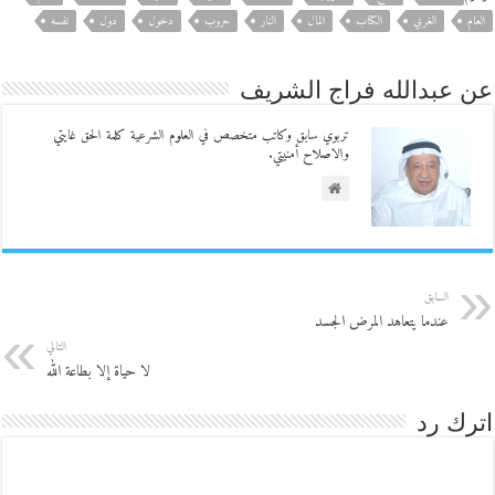
العام
الغربي
الكتاب
المال
النار
حروب
دخول
دول
نفسه
عن عبدالله فراج الشريف
تربوي سابق وكاتب متخصص في العلوم الشرعية كلمة الحق غايتي
والاصلاح أمنيتي.
السابق
عندما يتعاهد المرض الجسد
التالي
لا حياة إلا بطاعة الله
اترك رد