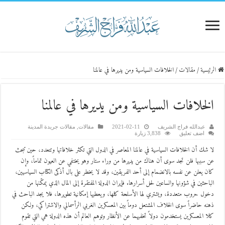
الرئيسية
/
مقالات
/
الخلافات السياسية ومن يديرها في عالمنا
الخلافات السياسية ومن يديرها في عالمنا
عبدالله فراج الشريف
2021-02-11
مقالات
,
مقالات جريدة المدينة
اضف تعليق
3,838 زيارة
لا شك أن الخلافات السياسية في عالمنا المعاصر في الدول التي تكثر خلافاتها وتتعدد، حين تبحث
عن سببها فلن تجد سوى أن هناك من يديرها من وراء ستار وهو يختفي عن العيون تماماً، وإن
كان يعلن عن نفسه بالانضمام إلى أحد الفريقين، وقد لا يخطر على بال أذكى الكتاب السياسيين،
الباحثين في شؤونها والساعين لحل أسرارها. فإيران الدولة المفتقرة إلى المال الذي يمكّنها من
دخول حروب متعددة، ويشتري لها الأسلحة كلها، ويعطيها إمكانية تطويرها، فلا يجد الباحث في
ذهنه حاضراً سوى الخلاف المشتعل دوماً بين المعسكرين الغربي الرأسمالي والاشتراكي، ولكن
كلا المعسكرين يستخدمون دولاً تخفيهما عن الأنظار وتوهم العالم أن هذه الدولة هي التي تقوم