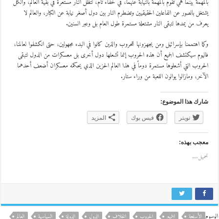
بالمهمة بينما هي تقوم بالمهمة بالنيابة عنهما، في خفاء تام، لتظل النار مستعرة في بقية العالم، والكل
يشتغل بالصور عن الفاعلين الحقيقيين وتضطرم النار بين دول أصغر نيابة عن الكبار، والعالم لا
يعرف من يمدها لتبقى النار مشتعلة مستمرة طول العام بل وعبر السنين.
وكما اهتممنا بإسرائيل ومن يجهزونها للحروب والذين كانوا في البدء مجهولين، حتى انكشفوا لعالمنا،
فاليوم سيكتشف الجميع أن هذه الحروب إنما تشعلها دول أخرى بل معسكرات من الدول لتبقى
الحروب التي أشعلوها مستمرة دوماً في هذا العالم الحزين الذي يحكمه معسكران أضعف أحدهما
الآخر، ومازالوا يوالون اللعبة من وراء ستار.
شارك هذا الموضوع:
تويتر
فيس بوك
المزيد
معجب بهذه:
تحميل...
الوسوم
الأسلحة
الجميع
الحروب
الخلاف
الدول
الدولة
السياسية
العالم