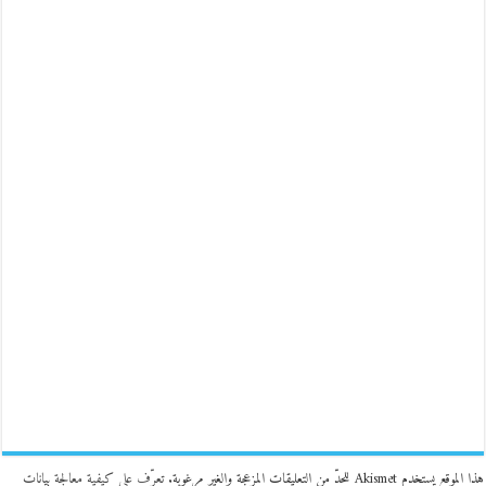
هذا الموقع يستخدم Akismet للحدّ من التعليقات المزعجة والغير مرغوبة.
تعرّف على كيفية معالجة بيانات