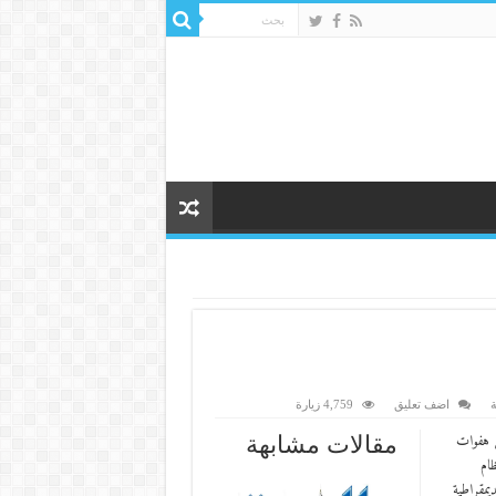
ة
اضف تعليق
4,759 زيارة
ن هفوات
مقالات مشابهة
ظام
يمقراطية