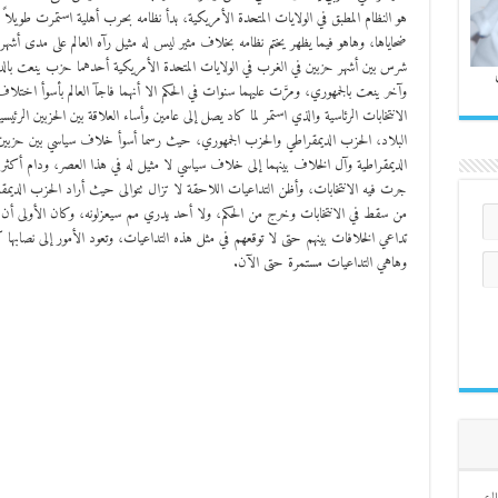
هو النظام المطبق في الولايات المتحدة الأمريكية، بدأ نظامه بحرب أهلية استمرت طويلاً 
ضحاياها، وهاهو فيما يظهر يختم نظامه بخلاف مثير ليس له مثيل رآه العالم على مدى أش
شرس بين أشهر حزبين في الغرب في الولايات المتحدة الأمريكية أحدهما حزب ينعت بالد
وآخر ينعت بالجمهوري، ومرَّت عليهما سنوات في الحكم الا أنهما فاجآ العالم بأسوأ اختلاف
الانتخابات الرئاسية والذي استمر لما كاد يصل إلى عامين وأساء العلاقة بين الحزبين الرئيسي
البلاد، الحزب الديمقراطي والحزب الجمهوري، حيث رسما أسوأ خلاف سياسي بين حزبين
الديمقراطية وآل الخلاف بينهما إلى خلاف سياسي لا مثيل له في هذا العصر، ودام أكثر 
جرت فيه الانتخابات، وأظن التداعيات اللاحقة لا تزال تتوالى حيث أراد الحزب الديم
من سقط في الانتخابات وخرج من الحكم، ولا أحد يدري مم سيعزلونه، وكان الأولى أن ي
تداعي الخلافات بينهم حتى لا توقعهم في مثل هذه التداعيات، وتعود الأمور إلى نصابها 
وهاهي التداعيات مستمرة حتى الآن.