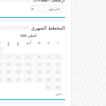
أرشيف
المقالات
المخطط الشهري
أغسطس 2026
د
ن
ث
أرب
خ
ج
س
7
6
5
4
3
2
5
14
13
12
11
10
9
2
21
20
19
18
17
16
9
28
27
26
25
24
23
31
30
« فبراير