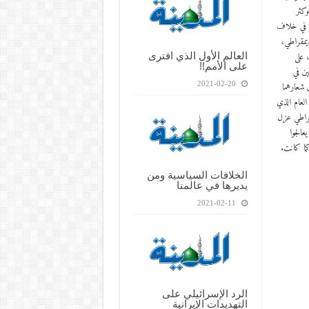
وكثر
هر في خلاف
يمقراطي،
 على
العالم الأول الذي افترى
على الأمم!!
ين في
2021-02-20
 شعارهما
العام الذي
قراطي عزل
عالجوا
كما كانت.
الخلافات السياسية ومن
يديرها في عالمنا
2021-02-11
الرد الإسرائيلي على
التهديدات الإيرانية