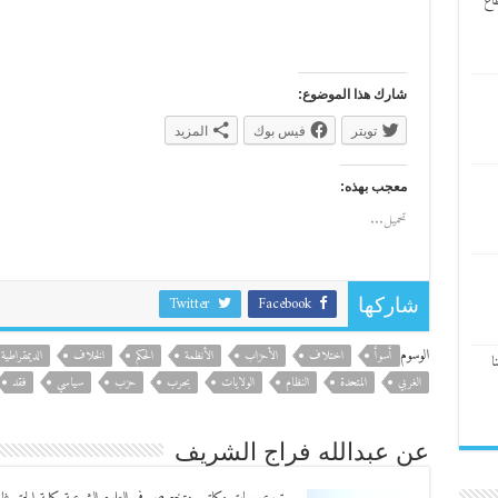
اع
شارك هذا الموضوع:
تويتر
فيس بوك
المزيد
معجب بهذه:
تحميل...
Twitter
Facebook
شاركها
الوسوم
أسوأ
اختلاف
الأحزاب
الأنظمة
الحكم
الخلاف
الديمقراطية
ا
الغربي
المتحدة
النظام
الولايات
بحرب
حزب
سياسي
فقد
عن عبدالله فراج الشريف