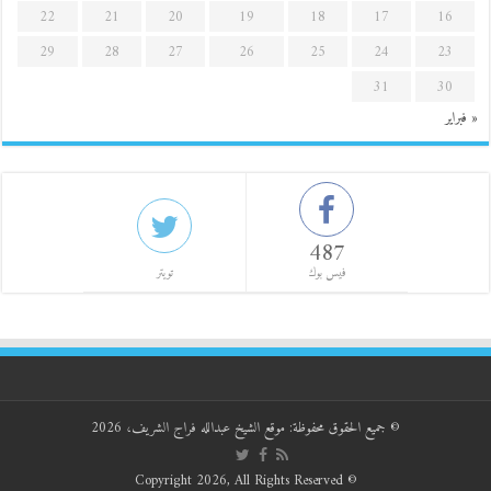
22
21
20
19
18
17
16
29
28
27
26
25
24
23
31
30
« فبراير
487
فيس بوك
تويتر
© جميع الحقوق محفوظة:
موقع الشيخ عبدالله فراج الشريف
، 2026
© Copyright 2026, All Rights Reserved