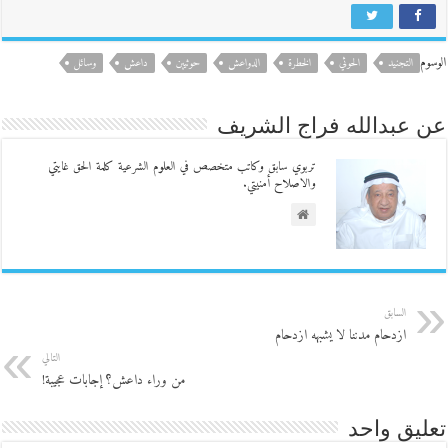
الوسوم
التجنيد
الحوثي
الخطرة
الدواعش
حوثيين
داعش
وسائل
عن عبدالله فراج الشريف
تربوي سابق وكاتب متخصص في العلوم الشرعية كلمة الحق غايتي
والاصلاح أمنيتي.
السابق
ازدحام مدننا لا يشبهه ازدحام
التالي
من وراء داعش؟ إجابات عجيبة!
تعليق واحد