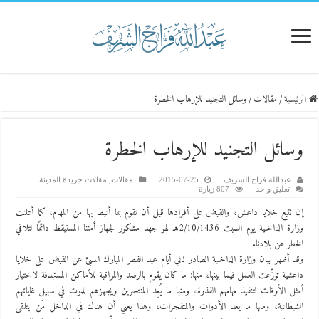
الرئيسية
/
مقالات
/
وسائل التجنيد للإرهاب الخطرة
وسائل التجنيد للإرهاب الخطرة
عبدالله فراج الشريف
2015-07-25
مقالات
,
مقالات جريدة المدينة
تعليق واحد
807 زيارة
إن تتبع خلايا داعش، والقبض على أفرادها قبل أن تقوم بما أنيط بها من المهام، كما أعلنت
وزارة الداخلية يوم السبت 2/10/1436هـ لهو جهد مشكور لجهاز أمننا المستيقظ دائمًا لتلافي
الخطر عن بلادنا.
وقد أظهر بيان وزارة الداخلية الصادر ثاني أيام عيد الفطر المبارك المنبئ عن القبض على خلايا
داعشية توزّعت العمل فيما بينها،
منها: ما كان يقوم بالرصد والمراقبة للأماكن المستهدفة لاختيار
أمثل الأوقات لتنفيذ مهامهم القذرة، ومنها ما يُعِد المنتحرين ويجهزهم للموت في سبيل غاياتهم
الشيطانية، ومنها ما يعد الأدوات والمتفجرات، وهذا يعني أن هناك في الداخل مَن يتلقى