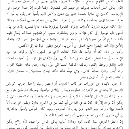
التعليمات من الخارج، ويقنع بها هؤلاء المنتحرين، والذين جلّهم من المراهقين صغار السن،
الذين يمكن غسل أدمغتهم بسهولة، وتوجيههم للشر فيطيعون، ولهذا نقول: إن عندنا محرضين على
الإرهاب، كامنين في خلايا متعددة تظهر بين الحين والآخر لتقوم بأسوأ عمل يقوم به مَن لا
يعرف حقيقة الدين ومقاصده وغاياته، بل لا يعرف الحلال من الحرام حسب أحكامه، وهناك
-ولا شك- ممولون يشترون الأدوات والمواد المتفجرة ليوفروها لهذه الخلايا لتعمل، ولابد من بذل
أقصى غاية للوصول إلى كل هؤلاء، والذين يتعاطفون معهم، ثم تقديمهم للمحاكمة ليحكم عليهم
بأشد ما شرع الله من عقوبة لأمثالهم؛ لقطع دابر الشر، والقضاء على أهله حتى تنعم البلاد والعباد
بالأمن والأمان، وليتفرغ الجميع للعمل من أجل بناء الوطن وتطور الحياة فيه إلى الأفضل.
وأهم من ذلك كله أن نواجه هذا الفكر الملتاث الذي هو المسؤول الأول والمباشر عن بنية
الإرهاب في هذا الوطن، نبحث عنه في ثنايا الكتب، وفي الأقوال التي تتردد في أجواء ساحات
العلم والفكر والوعظ والفتيا، ونناقشه المناقشة العلمية التي تبيّن زيفه، وعدم صلته بحقيقة الدين،
وإن أُلبس رداؤه خداعًا للناس، وهي مهمّة شاقة لكنها ليست مستحيلة إن صدقت النوايا،
وأخلص للعمل لله، ثم للدين والوطن.
كما يجب الابتعاد عن التبريرات غير ذات الجدوى، أو اختيار وسيلة واحدة تحارب كوسائل
التواصل الاجتماعي عبر الإنترنت، لتحارب ويطالب بإغلاق مواقعها، وحرمان المواطنين منها، مع
عدم الانتباه إلى الوسائل الأخطر والمباشرة في التحريض والإعداد وتوفير أدوات التفجير، والتي لا
يمكن أن توجد إلاّ إذا كان لها في الداخل أيدٍ تمتد لمن في الخارج تعاون وتنفذ، ثم يجب ألاّ
تأخذنا بهؤلاء رأفة، فهم العدو الذين يجب أن نحذرهم، ومهما كان المحرّض والمموّل والمشارك
في أي مستوى كان في المجتمع، فيجب أن يواجه بالعقوبة الرادعة.
إن الخطر الخارجي مهما كانت قوته ودناءة أساليبه يمكن للناس مواجهته؛ لأنه واضح يمكن
اكتشافه بسهولة، أمّا الخطر الداخلي الذي يسببه من أبناء الوطن مَن أضلهم الله، وهم يعيشون