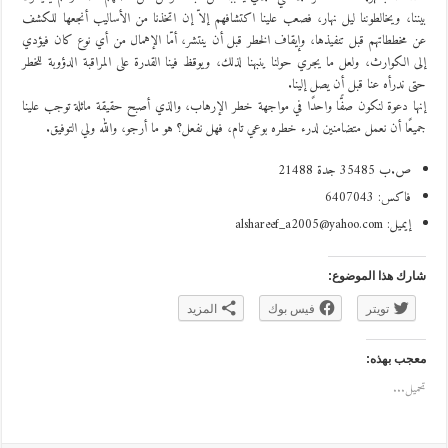
بيننا، ويخالطوننا ليل نهار، فصعب علينا اكتشافهم إلاّ إن اتخذنا من الأساليب أنجعها للكشف
عن مخططاتهم قبل تنفيذها، وإيقاف الخطر قبل أن ينتشر، أمّا الإهمال من أي نوع كان فيؤدي
إلى الكوارث، ولعل ما يجري حولنا ينبهنا لذلك، ويوقظ فينا القدرة على المراقبة الدؤوبة للخطر
حتى ندرأه عنا قبل أن يصل إلينا.
إنها دعوة لنكون صفًّا واحدًا في مواجهة خطر الإرهاب، والذي أصبح حقيقة ماثلة توجب علينا
جميعًا أن نعمل متضامنين لدرء خطره بوعي تام، فهل نفعل؟ هو ما أرجو، والله ولي التوفيق.
ص.ب 35485 جدة 21488
فاكس: 6407043
إيميل:
alshareef_a2005@yahoo.com
شارك هذا الموضوع:
تويتر
فيس بوك
المزيد
معجب بهذه:
تحميل...